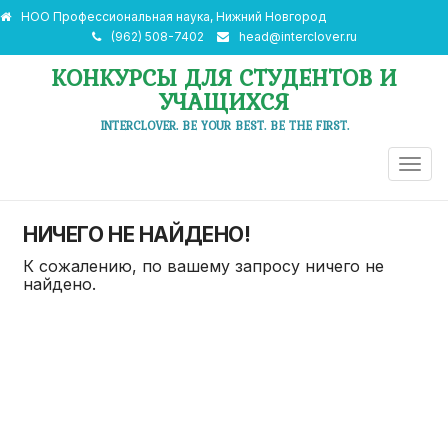
НОО Профессиональная наука, Нижний Новгород
(962) 508-7402
head@interclover.ru
КОНКУРСЫ ДЛЯ СТУДЕНТОВ И
УЧАЩИХСЯ
INTERCLOVER. BE YOUR BEST. BE THE FIRST.
ПЕРЕ
НАВИ
НИЧЕГО НЕ НАЙДЕНО!
К сожалению, по вашему запросу ничего не
найдено.