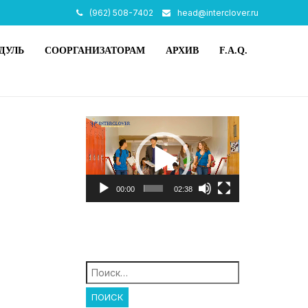
(962) 508-7402
head@interclover.ru
ДУЛЬ
СООРГАНИЗАТОРАМ
АРХИВ
F.A.Q.
Видеоплеер
00:00
02:38
Найти: