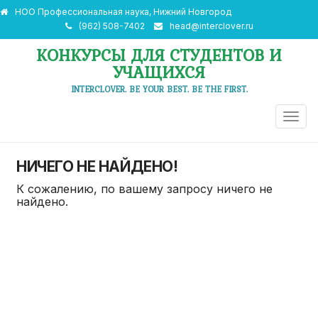
НОО Профессиональная наука, Нижний Новгород
(962) 508-7402
head@interclover.ru
КОНКУРСЫ ДЛЯ СТУДЕНТОВ И
УЧАЩИХСЯ
INTERCLOVER. BE YOUR BEST. BE THE FIRST.
ПЕРЕ
НАВИ
НИЧЕГО НЕ НАЙДЕНО!
К сожалению, по вашему запросу ничего не
найдено.