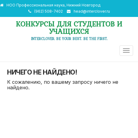
НОО Профессиональная наука, Нижний Новгород
(962) 508-7402
head@interclover.ru
КОНКУРСЫ ДЛЯ СТУДЕНТОВ И
УЧАЩИХСЯ
INTERCLOVER. BE YOUR BEST. BE THE FIRST.
ПЕРЕ
НАВИ
НИЧЕГО НЕ НАЙДЕНО!
К сожалению, по вашему запросу ничего не
найдено.