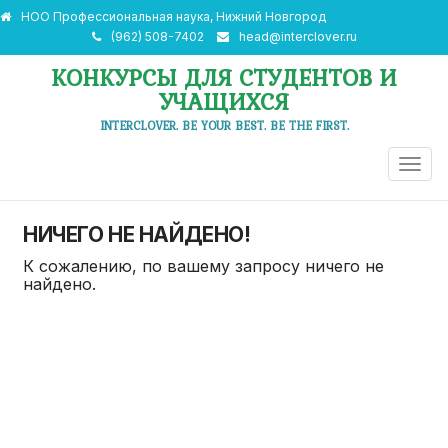
НОО Профессиональная наука, Нижний Новгород
(962) 508-7402
head@interclover.ru
КОНКУРСЫ ДЛЯ СТУДЕНТОВ И
УЧАЩИХСЯ
INTERCLOVER. BE YOUR BEST. BE THE FIRST.
ПЕРЕ
НАВИ
НИЧЕГО НЕ НАЙДЕНО!
К сожалению, по вашему запросу ничего не
найдено.