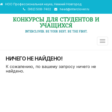
НОО Профессиональная наука, Нижний Новгород
(962) 508-7402
head@interclover.ru
КОНКУРСЫ ДЛЯ СТУДЕНТОВ И
УЧАЩИХСЯ
INTERCLOVER. BE YOUR BEST. BE THE FIRST.
ПЕРЕ
НАВИ
НИЧЕГО НЕ НАЙДЕНО!
К сожалению, по вашему запросу ничего не
найдено.