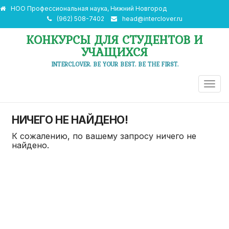
НОО Профессиональная наука, Нижний Новгород
(962) 508-7402
head@interclover.ru
КОНКУРСЫ ДЛЯ СТУДЕНТОВ И
УЧАЩИХСЯ
INTERCLOVER. BE YOUR BEST. BE THE FIRST.
ПЕРЕ
НАВИ
НИЧЕГО НЕ НАЙДЕНО!
К сожалению, по вашему запросу ничего не
найдено.