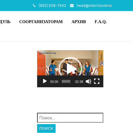
(962) 508-7402
head@interclover.ru
ДУЛЬ
СООРГАНИЗАТОРАМ
АРХИВ
F.A.Q.
Видеоплеер
00:00
02:38
Найти: