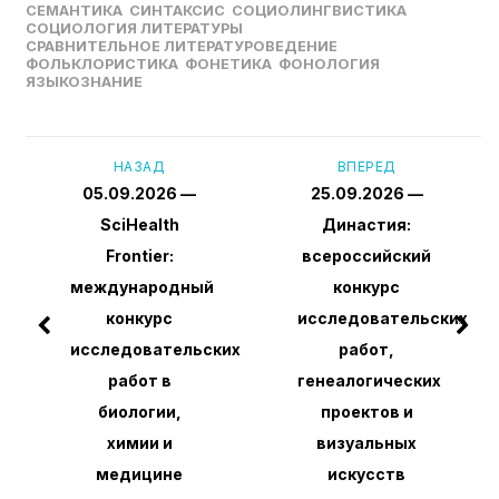
СЕМАНТИКА
СИНТАКСИС
СОЦИОЛИНГВИСТИКА
СОЦИОЛОГИЯ ЛИТЕРАТУРЫ
СРАВНИТЕЛЬНОЕ ЛИТЕРАТУРОВЕДЕНИЕ
ФОЛЬКЛОРИСТИКА
ФОНЕТИКА
ФОНОЛОГИЯ
ЯЗЫКОЗНАНИЕ
НАЗАД
ВПЕРЕД
05.09.2026 —
25.09.2026 —
SciHealth
Династия:
Frontier:
всероссийский
международный
конкурс
конкурс
исследовательских
исследовательских
работ,
работ в
генеалогических
биологии,
проектов и
химии и
визуальных
медицине
искусств