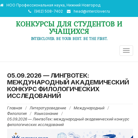
НОО Профессиональная наука, Нижний Новгород
(962) 508-7402
head@interclover.ru
КОНКУРСЫ ДЛЯ СТУДЕНТОВ И
УЧАЩИХСЯ
INTERCLOVER. BE YOUR BEST. BE THE FIRST.
ПЕРЕ
НАВИ
05.09.2026 — ЛИНГВОТЕК:
МЕЖДУНАРОДНЫЙ АКАДЕМИЧЕСКИЙ
КОНКУРС ФИЛОЛОГИЧЕСКИХ
ИССЛЕДОВАНИЙ
Главная
/
Литературоведение
/
Международный
/
Филология
/
Языкознание
/
05.09.2026 — ЛингвоТек: международный академический конкурс
филологических исследований