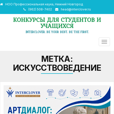
НОО Профессиональная наука, Нижний Новгород
(962) 508-7402
head@interclover.ru
КОНКУРСЫ ДЛЯ СТУДЕНТОВ И
УЧАЩИХСЯ
INTERCLOVER. BE YOUR BEST. BE THE FIRST.
ПЕРЕ
НАВИ
МЕТКА:
ИСКУССТВОВЕДЕНИЕ