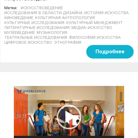
Метки:
ИСКУССТВОВЕДЕНИЕ
ИССЛЕДОВАНИЯ В ОБЛАСТИ ДИЗАЙНА
ИСТОРИЯ ИСКУССТВА
КИНОВЕДЕНИЕ
КУЛЬТУРНАЯ АНТРОПОЛОГИЯ
КУЛЬТУРНЫЕ ИССЛЕДОВАНИЯ
КУЛЬТУРНЫЙ МЕНЕДЖМЕНТ
ЛИТЕРАТУРНЫЕ ИССЛЕДОВАНИЯ
МЕДИА-ИСКУССТВО
МУЗЕЕВЕДЕНИЕ
МУЗЫКОЛОГИЯ
ТЕАТРАЛЬНЫЕ ИССЛЕДОВАНИЯ
ФИЛОСОФИЯ ИСКУССТВА
ЦИФРОВОЕ ИСКУССТВО
ЭТНОГРАФИЯ
Подробнее
Видеоплеер