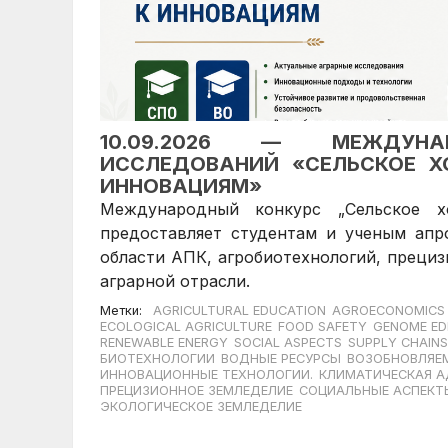
10.09.2026 — МЕЖДУНА
ИССЛЕДОВАНИЙ «СЕЛЬСКОЕ Х
ИННОВАЦИЯМ»
Международный конкурс „Сельское х
предоставляет студентам и ученым ап
области АПК, агробиотехнологий, прециз
аграрной отрасли.
Метки:
AGRICULTURAL EDUCATION
AGROECONOMICS
ECOLOGICAL AGRICULTURE
FOOD SAFETY
GENOME ED
RENEWABLE ENERGY
SOCIAL ASPECTS
SUPPLY CHAINS
БИОТЕХНОЛОГИИ
ВОДНЫЕ РЕСУРСЫ
ВОЗОБНОВЛЯЕМ
ИННОВАЦИОННЫЕ ТЕХНОЛОГИИ.
КЛИМАТИЧЕСКАЯ А
ПРЕЦИЗИОННОЕ ЗЕМЛЕДЕЛИЕ
СОЦИАЛЬНЫЕ АСПЕКТ
ЭКОЛОГИЧЕСКОЕ ЗЕМЛЕДЕЛИЕ