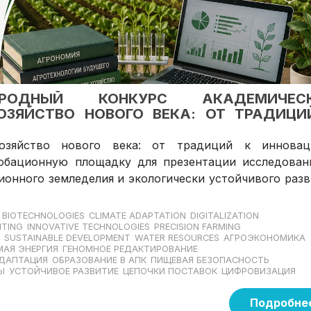
РОДНЫЙ КОНКУРС АКАДЕМИЧЕС
ОЗЯЙСТВО НОВОГО ВЕКА: ОТ ТРАДИЦИ
озяйство нового века: от традиций к инновац
робационную площадку для презентации исследован
ионного земледелия и экологически устойчивого раз
BIOTECHNOLOGIES
CLIMATE ADAPTATION
DIGITALIZATION
ITING
INNOVATIVE TECHNOLOGIES
PRECISION FARMING
SUSTAINABLE DEVELOPMENT
WATER RESOURCES
АГРОЭКОНОМИКА
АЯ ЭНЕРГИЯ
ГЕНОМНОЕ РЕДАКТИРОВАНИЕ
ДАПТАЦИЯ
ОБРАЗОВАНИЕ В АПК
ПИЩЕВАЯ БЕЗОПАСНОСТЬ
Ы
УСТОЙЧИВОЕ РАЗВИТИЕ
ЦЕПОЧКИ ПОСТАВОК
ЦИФРОВИЗАЦИЯ
Подробне