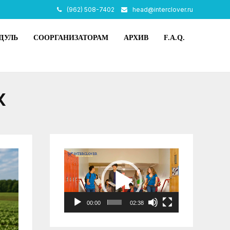
(962) 508-7402
head@interclover.ru
ДУЛЬ
СООРГАНИЗАТОРАМ
АРХИВ
F.A.Q.
К
Видеоплеер
00:00
02:38