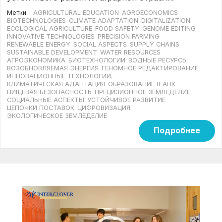
Метки:
AGRICULTURAL EDUCATION
AGROECONOMICS
BIOTECHNOLOGIES
CLIMATE ADAPTATION
DIGITALIZATION
ECOLOGICAL AGRICULTURE
FOOD SAFETY
GENOME EDITING
INNOVATIVE TECHNOLOGIES
PRECISION FARMING
RENEWABLE ENERGY
SOCIAL ASPECTS
SUPPLY CHAINS
SUSTAINABLE DEVELOPMENT
WATER RESOURCES
АГРОЭКОНОМИКА
БИОТЕХНОЛОГИИ
ВОДНЫЕ РЕСУРСЫ
ВОЗОБНОВЛЯЕМАЯ ЭНЕРГИЯ
ГЕНОМНОЕ РЕДАКТИРОВАНИЕ
ИННОВАЦИОННЫЕ ТЕХНОЛОГИИ.
КЛИМАТИЧЕСКАЯ АДАПТАЦИЯ
ОБРАЗОВАНИЕ В АПК
ПИЩЕВАЯ БЕЗОПАСНОСТЬ
ПРЕЦИЗИОННОЕ ЗЕМЛЕДЕЛИЕ
СОЦИАЛЬНЫЕ АСПЕКТЫ
УСТОЙЧИВОЕ РАЗВИТИЕ
ЦЕПОЧКИ ПОСТАВОК
ЦИФРОВИЗАЦИЯ
ЭКОЛОГИЧЕСКОЕ ЗЕМЛЕДЕЛИЕ
Подробнее
Видеоплеер