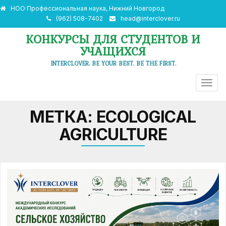
НОО Профессиональная наука, Нижний Новгород
(962) 508-7402
head@interclover.ru
КОНКУРСЫ ДЛЯ СТУДЕНТОВ И
УЧАЩИХСЯ
INTERCLOVER. BE YOUR BEST. BE THE FIRST.
ПЕРЕ
НАВИ
МЕТКА:
ECOLOGICAL
AGRICULTURE