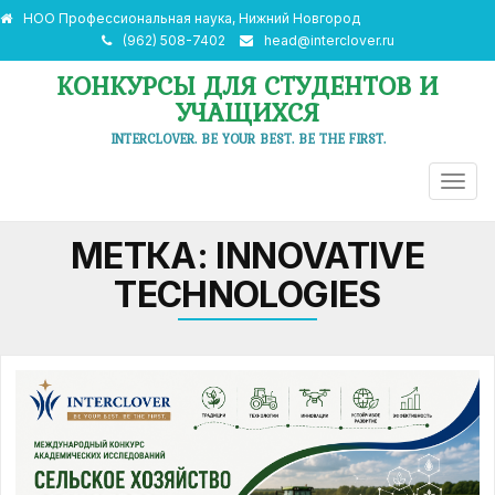
НОО Профессиональная наука, Нижний Новгород
(962) 508-7402
head@interclover.ru
КОНКУРСЫ ДЛЯ СТУДЕНТОВ И
УЧАЩИХСЯ
INTERCLOVER. BE YOUR BEST. BE THE FIRST.
ПЕРЕ
НАВИ
МЕТКА:
INNOVATIVE
TECHNOLOGIES