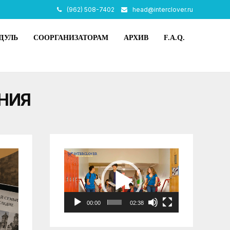
(962) 508-7402
head@interclover.ru
ДУЛЬ
СООРГАНИЗАТОРАМ
АРХИВ
F.A.Q.
НИЯ
Видеоплеер
00:00
02:38