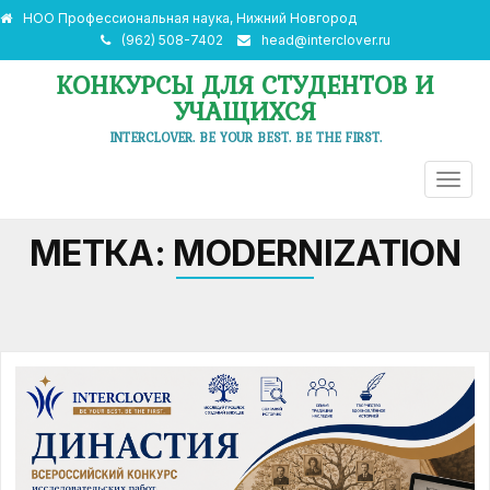
НОО Профессиональная наука, Нижний Новгород
(962) 508-7402
head@interclover.ru
КОНКУРСЫ ДЛЯ СТУДЕНТОВ И
УЧАЩИХСЯ
INTERCLOVER. BE YOUR BEST. BE THE FIRST.
ПЕРЕ
НАВИ
МЕТКА:
MODERNIZATION