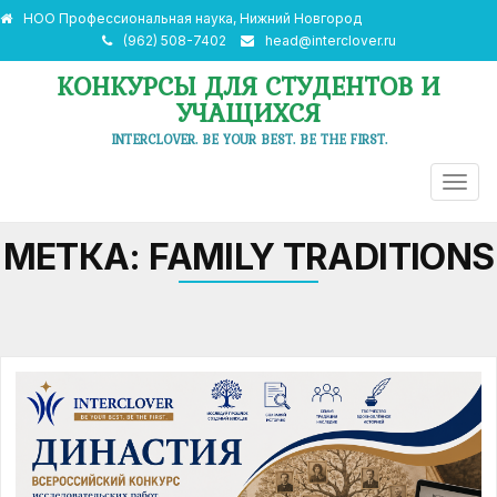
НОО Профессиональная наука, Нижний Новгород
(962) 508-7402
head@interclover.ru
КОНКУРСЫ ДЛЯ СТУДЕНТОВ И
УЧАЩИХСЯ
INTERCLOVER. BE YOUR BEST. BE THE FIRST.
ПЕРЕ
НАВИ
МЕТКА:
FAMILY TRADITIONS