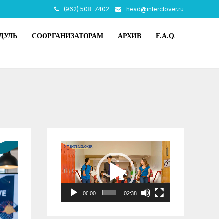
(962) 508-7402
head@interclover.ru
ДУЛЬ
СООРГАНИЗАТОРАМ
АРХИВ
F.A.Q.
Видеоплеер
00:00
02:38