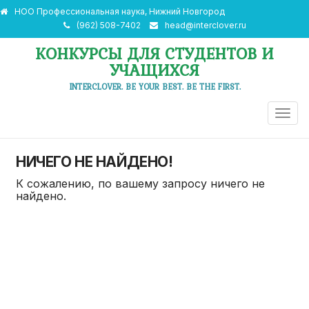
НОО Профессиональная наука, Нижний Новгород
(962) 508-7402
head@interclover.ru
КОНКУРСЫ ДЛЯ СТУДЕНТОВ И
УЧАЩИХСЯ
INTERCLOVER. BE YOUR BEST. BE THE FIRST.
ПЕРЕ
НАВИ
НИЧЕГО НЕ НАЙДЕНО!
К сожалению, по вашему запросу ничего не
найдено.