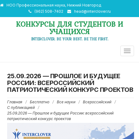
НОО Профессиональная наука, Нижний Новгород
(962) 508-7402
head@interclover.ru
КОНКУРСЫ ДЛЯ СТУДЕНТОВ И
УЧАЩИХСЯ
INTERCLOVER. BE YOUR BEST. BE THE FIRST.
ПЕРЕ
НАВИ
25.09.2026 — ПРОШЛОЕ И БУДУЩЕЕ
РОССИИ: ВСЕРОССИЙСКИЙ
ПАТРИОТИЧЕСКИЙ КОНКУРС ПРОЕКТОВ
Главная
/
Бесплатно
/
Все науки
/
Всероссийский
/
С публикацией
/
25.09.2026 — Прошлое и будущее России: всероссийский
патриотический конкурс проектов