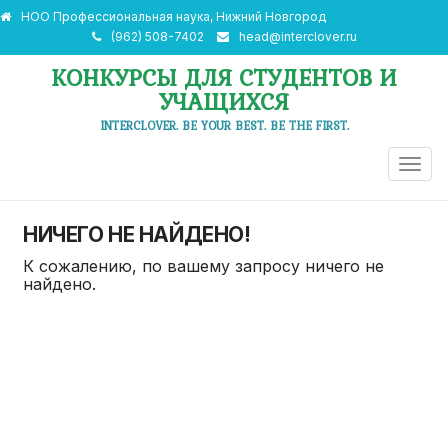
НОО Профессиональная наука, Нижний Новгород
(962) 508-7402
head@interclover.ru
КОНКУРСЫ ДЛЯ СТУДЕНТОВ И
УЧАЩИХСЯ
INTERCLOVER. BE YOUR BEST. BE THE FIRST.
ПЕРЕ
НАВИ
НИЧЕГО НЕ НАЙДЕНО!
К сожалению, по вашему запросу ничего не
найдено.