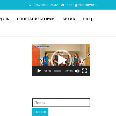
(962) 508-7402
head@interclover.ru
ДУЛЬ
СООРГАНИЗАТОРАМ
АРХИВ
F.A.Q.
Видеоплеер
00:00
02:38
Найти: