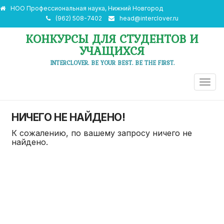
НОО Профессиональная наука, Нижний Новгород
(962) 508-7402
head@interclover.ru
КОНКУРСЫ ДЛЯ СТУДЕНТОВ И
УЧАЩИХСЯ
INTERCLOVER. BE YOUR BEST. BE THE FIRST.
ПЕРЕ
НАВИ
НИЧЕГО НЕ НАЙДЕНО!
К сожалению, по вашему запросу ничего не
найдено.