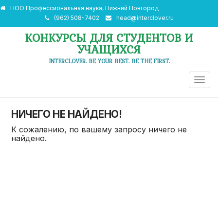
НОО Профессиональная наука, Нижний Новгород
(962) 508-7402
head@interclover.ru
КОНКУРСЫ ДЛЯ СТУДЕНТОВ И
УЧАЩИХСЯ
INTERCLOVER. BE YOUR BEST. BE THE FIRST.
ПЕРЕ
НАВИ
НИЧЕГО НЕ НАЙДЕНО!
К сожалению, по вашему запросу ничего не
найдено.