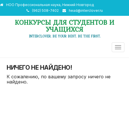
НОО Профессиональная наука, Нижний Новгород
(962) 508-7402
head@interclover.ru
КОНКУРСЫ ДЛЯ СТУДЕНТОВ И
УЧАЩИХСЯ
INTERCLOVER. BE YOUR BEST. BE THE FIRST.
ПЕРЕ
НАВИ
НИЧЕГО НЕ НАЙДЕНО!
К сожалению, по вашему запросу ничего не
найдено.