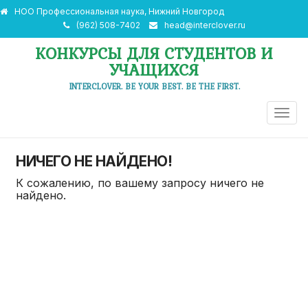
НОО Профессиональная наука, Нижний Новгород
(962) 508-7402
head@interclover.ru
КОНКУРСЫ ДЛЯ СТУДЕНТОВ И
УЧАЩИХСЯ
INTERCLOVER. BE YOUR BEST. BE THE FIRST.
ПЕРЕ
НАВИ
НИЧЕГО НЕ НАЙДЕНО!
К сожалению, по вашему запросу ничего не
найдено.