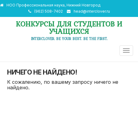
НОО Профессиональная наука, Нижний Новгород
(962) 508-7402
head@interclover.ru
КОНКУРСЫ ДЛЯ СТУДЕНТОВ И
УЧАЩИХСЯ
INTERCLOVER. BE YOUR BEST. BE THE FIRST.
ПЕРЕ
НАВИ
НИЧЕГО НЕ НАЙДЕНО!
К сожалению, по вашему запросу ничего не
найдено.