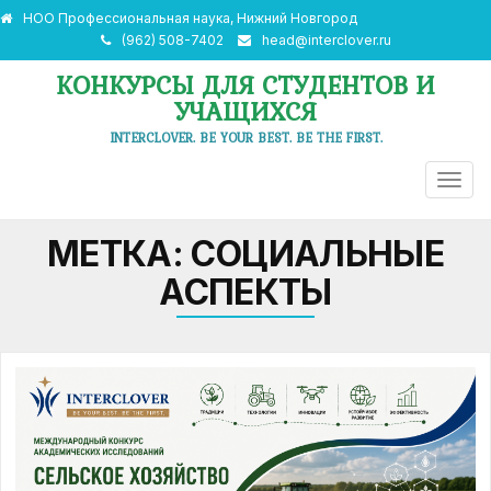
НОО Профессиональная наука, Нижний Новгород
(962) 508-7402
head@interclover.ru
КОНКУРСЫ ДЛЯ СТУДЕНТОВ И
УЧАЩИХСЯ
INTERCLOVER. BE YOUR BEST. BE THE FIRST.
ПЕРЕ
НАВИ
МЕТКА:
СОЦИАЛЬНЫЕ
АСПЕКТЫ