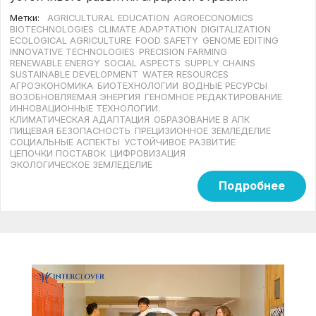
Метки:
AGRICULTURAL EDUCATION
AGROECONOMICS
BIOTECHNOLOGIES
CLIMATE ADAPTATION
DIGITALIZATION
ECOLOGICAL AGRICULTURE
FOOD SAFETY
GENOME EDITING
INNOVATIVE TECHNOLOGIES
PRECISION FARMING
RENEWABLE ENERGY
SOCIAL ASPECTS
SUPPLY CHAINS
SUSTAINABLE DEVELOPMENT
WATER RESOURCES
АГРОЭКОНОМИКА
БИОТЕХНОЛОГИИ
ВОДНЫЕ РЕСУРСЫ
ВОЗОБНОВЛЯЕМАЯ ЭНЕРГИЯ
ГЕНОМНОЕ РЕДАКТИРОВАНИЕ
ИННОВАЦИОННЫЕ ТЕХНОЛОГИИ.
КЛИМАТИЧЕСКАЯ АДАПТАЦИЯ
ОБРАЗОВАНИЕ В АПК
ПИЩЕВАЯ БЕЗОПАСНОСТЬ
ПРЕЦИЗИОННОЕ ЗЕМЛЕДЕЛИЕ
СОЦИАЛЬНЫЕ АСПЕКТЫ
УСТОЙЧИВОЕ РАЗВИТИЕ
ЦЕПОЧКИ ПОСТАВОК
ЦИФРОВИЗАЦИЯ
ЭКОЛОГИЧЕСКОЕ ЗЕМЛЕДЕЛИЕ
Подробнее
Видеоплеер