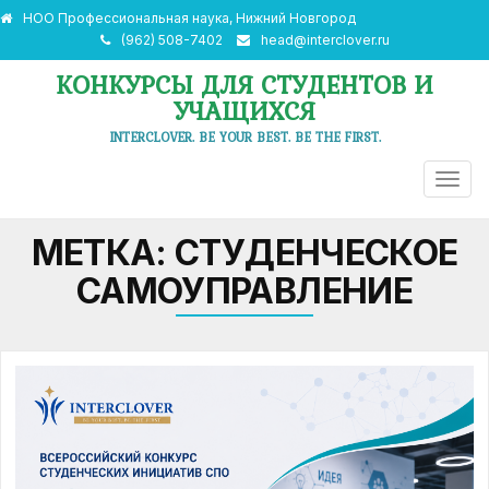
НОО Профессиональная наука, Нижний Новгород
(962) 508-7402
head@interclover.ru
КОНКУРСЫ ДЛЯ СТУДЕНТОВ И
УЧАЩИХСЯ
INTERCLOVER. BE YOUR BEST. BE THE FIRST.
ПЕРЕ
НАВИ
МЕТКА:
СТУДЕНЧЕСКОЕ
САМОУПРАВЛЕНИЕ