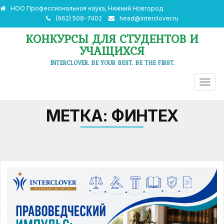
НОО Профессиональная наука, Нижний Новгород
(962) 508-7402
head@interclover.ru
КОНКУРСЫ ДЛЯ СТУДЕНТОВ И
УЧАЩИХСЯ
INTERCLOVER. BE YOUR BEST. BE THE FIRST.
ПЕРЕ
НАВИ
МЕТКА:
ФИНТЕХ