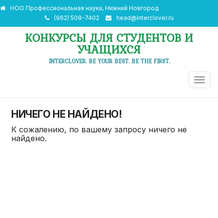
НОО Профессиональная наука, Нижний Новгород
(962) 508-7402
head@interclover.ru
КОНКУРСЫ ДЛЯ СТУДЕНТОВ И
УЧАЩИХСЯ
INTERCLOVER. BE YOUR BEST. BE THE FIRST.
ПЕРЕ
НАВИ
НИЧЕГО НЕ НАЙДЕНО!
К сожалению, по вашему запросу ничего не
найдено.