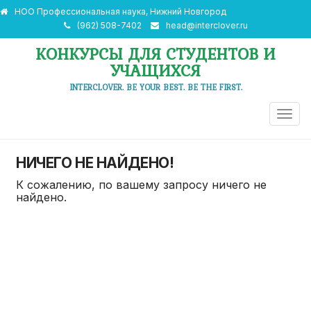
НОО Профессиональная наука, Нижний Новгород
(962) 508-7402
head@interclover.ru
КОНКУРСЫ ДЛЯ СТУДЕНТОВ И
УЧАЩИХСЯ
INTERCLOVER. BE YOUR BEST. BE THE FIRST.
ПЕРЕ
НАВИ
НИЧЕГО НЕ НАЙДЕНО!
К сожалению, по вашему запросу ничего не
найдено.