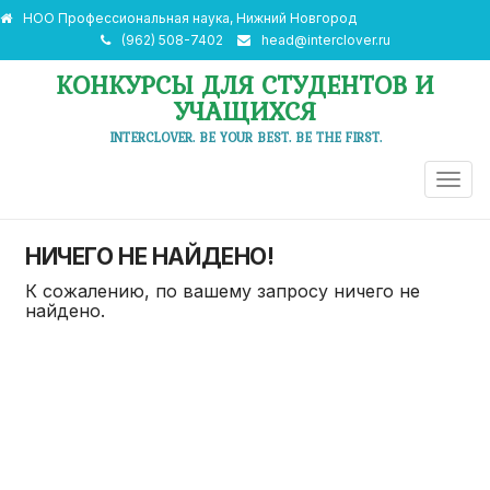
НОО Профессиональная наука, Нижний Новгород
(962) 508-7402
head@interclover.ru
КОНКУРСЫ ДЛЯ СТУДЕНТОВ И
УЧАЩИХСЯ
INTERCLOVER. BE YOUR BEST. BE THE FIRST.
ПЕРЕ
НАВИ
НИЧЕГО НЕ НАЙДЕНО!
К сожалению, по вашему запросу ничего не
найдено.