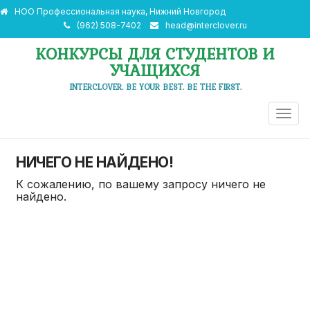
НОО Профессиональная наука, Нижний Новгород
(962) 508-7402
head@interclover.ru
КОНКУРСЫ ДЛЯ СТУДЕНТОВ И
УЧАЩИХСЯ
INTERCLOVER. BE YOUR BEST. BE THE FIRST.
ПЕРЕ
НАВИ
НИЧЕГО НЕ НАЙДЕНО!
К сожалению, по вашему запросу ничего не
найдено.