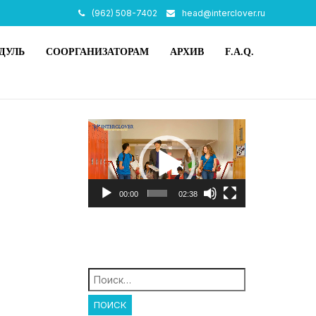
(962) 508-7402
head@interclover.ru
ДУЛЬ
СООРГАНИЗАТОРАМ
АРХИВ
F.A.Q.
Видеоплеер
00:00
02:38
Найти: