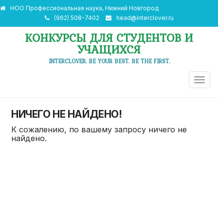
НОО Профессиональная наука, Нижний Новгород
(962) 508-7402
head@interclover.ru
КОНКУРСЫ ДЛЯ СТУДЕНТОВ И
УЧАЩИХСЯ
INTERCLOVER. BE YOUR BEST. BE THE FIRST.
ПЕРЕ
НАВИ
НИЧЕГО НЕ НАЙДЕНО!
К сожалению, по вашему запросу ничего не
найдено.