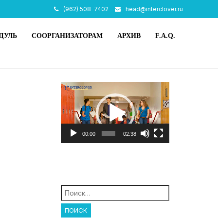
(962) 508-7402
head@interclover.ru
ДУЛЬ
СООРГАНИЗАТОРАМ
АРХИВ
F.A.Q.
Видеоплеер
00:00
02:38
Найти: