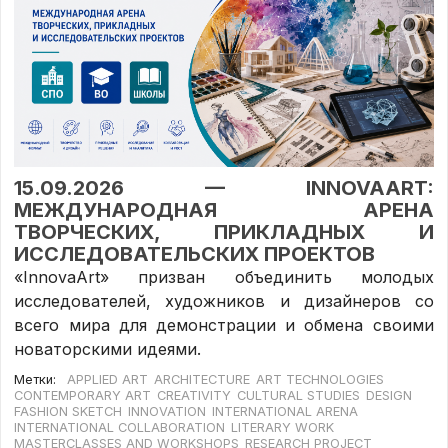
15.09.2026 — INNOVAART:
МЕЖДУНАРОДНАЯ АРЕНА
ТВОРЧЕСКИХ, ПРИКЛАДНЫХ И
ИССЛЕДОВАТЕЛЬСКИХ ПРОЕКТОВ
«InnovaArt» призван объединить молодых
исследователей, художников и дизайнеров со
всего мира для демонстрации и обмена своими
новаторскими идеями.
Метки:
APPLIED ART
ARCHITECTURE
ART TECHNOLOGIES
CONTEMPORARY ART
CREATIVITY
CULTURAL STUDIES
DESIGN
FASHION SKETCH
INNOVATION
INTERNATIONAL ARENA
INTERNATIONAL COLLABORATION
LITERARY WORK
MASTERCLASSES AND WORKSHOPS
RESEARCH PROJECT