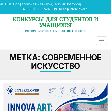
НОО Профессиональная наука, Нижний Новгород
(962) 508-7402
head@interclover.ru
КОНКУРСЫ ДЛЯ СТУДЕНТОВ И
УЧАЩИХСЯ
INTERCLOVER. BE YOUR BEST. BE THE FIRST.
ПЕРЕ
НАВИ
МЕТКА:
СОВРЕМЕННОЕ
ИСКУССТВО