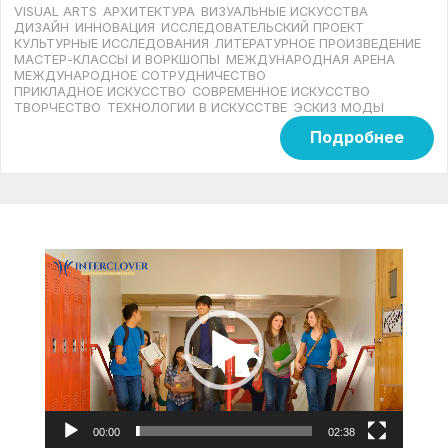
VISUAL ARTS
АРХИТЕКТУРА
ВИЗУАЛЬНЫЕ ИСКУССТВА
ДИЗАЙН
ИННОВАЦИЯ
ИССЛЕДОВАТЕЛЬСКИЙ ПРОЕКТ
КУЛЬТУРНЫЕ ИССЛЕДОВАНИЯ
ЛИТЕРАТУРНОЕ ПРОИЗВЕДЕНИЕ
МАСТЕР-КЛАССЫ И ВОРКШОПЫ
МЕЖДУНАРОДНАЯ АРЕНА
МЕЖДУНАРОДНОЕ СОТРУДНИЧЕСТВО
ПРИКЛАДНОЕ ИСКУССТВО
СОВРЕМЕННОЕ ИСКУССТВО
ТВОРЧЕСТВО
ТЕХНОЛОГИИ В ИСКУССТВЕ
ЭСКИЗ МОДЫ
Подробнее
Видеоплеер
00:00
02:38