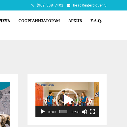
(962) 508-7402
head@interclover.ru
ДУЛЬ
СООРГАНИЗАТОРАМ
АРХИВ
F.A.Q.
Видеоплеер
00:00
02:38