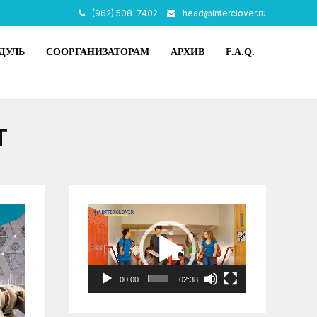
(962) 508-7402
head@interclover.ru
ДУЛЬ
СООРГАНИЗАТОРАМ
АРХИВ
F.A.Q.
T
Видеоплеер
00:00
02:38