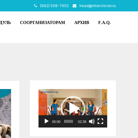
(962) 508-7402
head@interclover.ru
ДУЛЬ
СООРГАНИЗАТОРАМ
АРХИВ
F.A.Q.
Видеоплеер
00:00
02:38