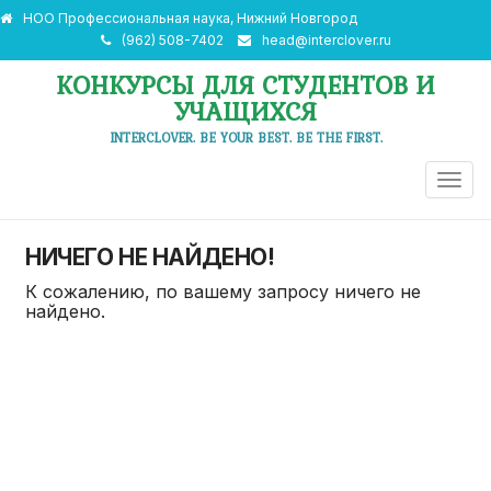
НОО Профессиональная наука, Нижний Новгород
(962) 508-7402
head@interclover.ru
КОНКУРСЫ ДЛЯ СТУДЕНТОВ И
УЧАЩИХСЯ
INTERCLOVER. BE YOUR BEST. BE THE FIRST.
ПЕРЕ
НАВИ
НИЧЕГО НЕ НАЙДЕНО!
К сожалению, по вашему запросу ничего не
найдено.