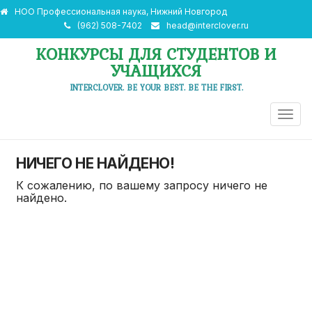
НОО Профессиональная наука, Нижний Новгород
(962) 508-7402
head@interclover.ru
КОНКУРСЫ ДЛЯ СТУДЕНТОВ И
УЧАЩИХСЯ
INTERCLOVER. BE YOUR BEST. BE THE FIRST.
ПЕРЕ
НАВИ
НИЧЕГО НЕ НАЙДЕНО!
К сожалению, по вашему запросу ничего не
найдено.