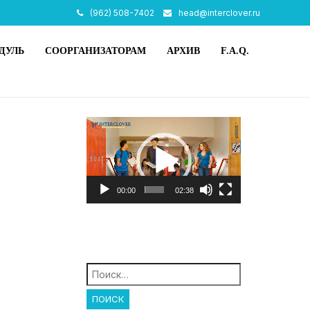
(962) 508-7402
head@interclover.ru
ДУЛЬ
СООРГАНИЗАТОРАМ
АРХИВ
F.A.Q.
Видеоплеер
00:00
02:38
Найти: