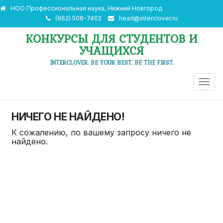
НОО Профессиональная наука, Нижний Новгород
(962) 508-7402
head@interclover.ru
КОНКУРСЫ ДЛЯ СТУДЕНТОВ И
УЧАЩИХСЯ
INTERCLOVER. BE YOUR BEST. BE THE FIRST.
ПЕРЕ
НАВИ
НИЧЕГО НЕ НАЙДЕНО!
К сожалению, по вашему запросу ничего не
найдено.