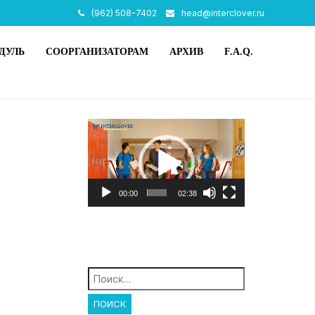
(962) 508-7402
head@interclover.ru
ДУЛЬ
СООРГАНИЗАТОРАМ
АРХИВ
F.A.Q.
Видеоплеер
00:00
02:38
Найти: