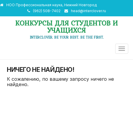
НОО Профессиональная наука, Нижний Новгород
(962) 508-7402
head@interclover.ru
КОНКУРСЫ ДЛЯ СТУДЕНТОВ И
УЧАЩИХСЯ
INTERCLOVER. BE YOUR BEST. BE THE FIRST.
ПЕРЕ
НАВИ
НИЧЕГО НЕ НАЙДЕНО!
К сожалению, по вашему запросу ничего не
найдено.