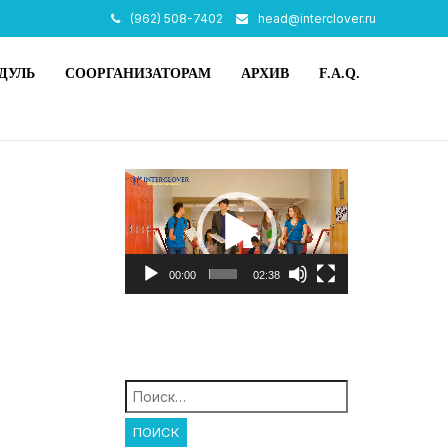
(962) 508-7402
head@interclover.ru
ДУЛЬ
СООРГАНИЗАТОРАМ
АРХИВ
F.A.Q.
Видеоплеер
00:00
02:38
Найти: