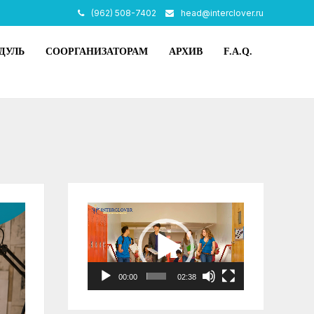
(962) 508-7402
head@interclover.ru
ДУЛЬ
СООРГАНИЗАТОРАМ
АРХИВ
F.A.Q.
Видеоплеер
00:00
02:38