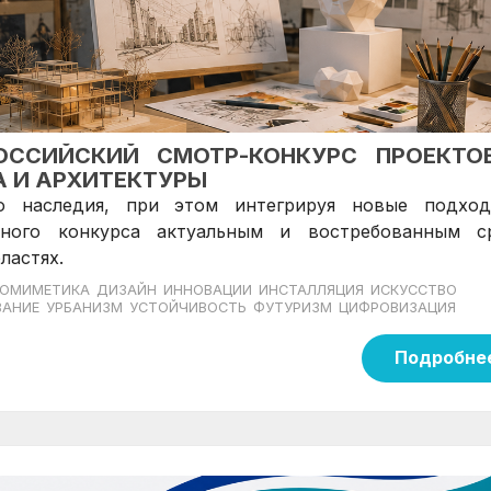
РОССИЙСКИЙ СМОТР-КОНКУРС ПРОЕКТО
А И АРХИТЕКТУРЫ
го наследия, при этом интегрируя новые подхо
бного конкурса актуальным и востребованным с
ластях.
ОМИМЕТИКА
ДИЗАЙН
ИННОВАЦИИ
ИНСТАЛЛЯЦИЯ
ИСКУССТВО
ВАНИЕ
УРБАНИЗМ
УСТОЙЧИВОСТЬ
ФУТУРИЗМ
ЦИФРОВИЗАЦИЯ
Подробне