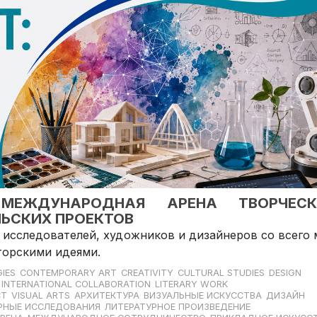
 МЕЖДУНАРОДНАЯ АРЕНА ТВОРЧЕСК
ЬСКИХ ПРОЕКТОВ
 исследователей, художников и дизайнеров со всего
торскими идеями.
IES
CONTEMPORARY ART
CREATIVITY
CULTURAL STUDIES
DESIGN
INTERNATIONAL COLLABORATION
LITERARY WORK
CT
VISUAL ARTS
АРХИТЕКТУРА
ВИЗУАЛЬНЫЕ ИСКУССТВА
ДИЗАЙН
РНЫЕ ИССЛЕДОВАНИЯ
ЛИТЕРАТУРНОЕ ПРОИЗВЕДЕНИЕ