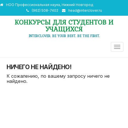
НОО Профессиональная наука, Нижний Новгород
(962) 508-7402
head@interclover.ru
КОНКУРСЫ ДЛЯ СТУДЕНТОВ И
УЧАЩИХСЯ
INTERCLOVER. BE YOUR BEST. BE THE FIRST.
ПЕРЕ
НАВИ
НИЧЕГО НЕ НАЙДЕНО!
К сожалению, по вашему запросу ничего не
найдено.