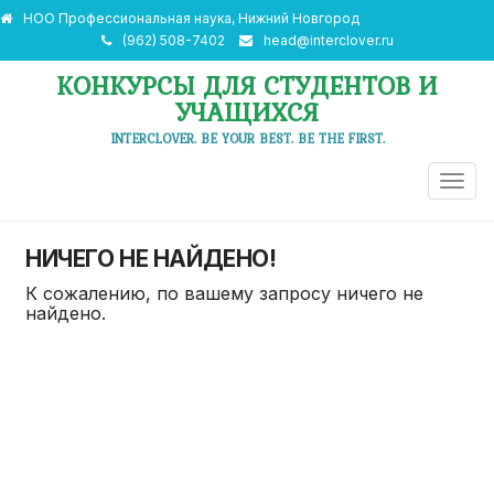
НОО Профессиональная наука, Нижний Новгород
(962) 508-7402
head@interclover.ru
КОНКУРСЫ ДЛЯ СТУДЕНТОВ И
УЧАЩИХСЯ
INTERCLOVER. BE YOUR BEST. BE THE FIRST.
ПЕРЕ
НАВИ
НИЧЕГО НЕ НАЙДЕНО!
К сожалению, по вашему запросу ничего не
найдено.